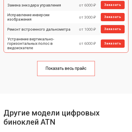
Замена энкодера управления
от 6000 ₽
Заказать
Исправление инверсии
от 3000 ₽
Заказать
изображения
Ремонт встроенного дальнометра
от 1000 ₽
Заказать
Устранение вертикально-
горизонтальных полос в
от 6000 ₽
Заказать
видоискателе
Чистка бинокля
от 1000 ₽
Заказать
Показать весь прайс
Юстировка бинокля
от 2000 ₽
Заказать
Замена объективов с улучшением
от 1500 ₽
Заказать
характеристик
Замена шим контроллера
от 1200 ₽
Заказать
Замена микросхемы усилителя
от 1400 ₽
Заказать
Другие модели цифровых
Замена матрицы
от 1500 ₽
Заказать
биноклей ATN
Ремонт цепи питания
от 1500 ₽
Заказать