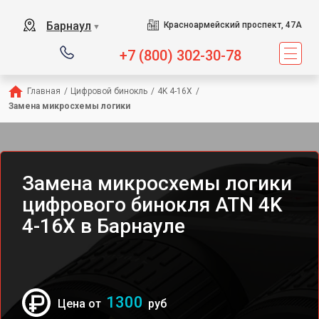
Барнаул
Красноармейский проспект, 47А
▼
+7 (800) 302-30-78
Главная
/
Цифровой бинокль
/
4K 4-16X
/
Замена микросхемы логики
Замена микросхемы логики
цифрового бинокля ATN 4K
4-16X в Барнауле
1300
Цена от
руб