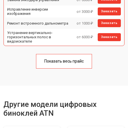
Исправление инверсии
от 3000 ₽
Заказать
изображения
Ремонт встроенного дальнометра
от 1000 ₽
Заказать
Устранение вертикально-
горизонтальных полос в
от 6000 ₽
Заказать
видоискателе
Чистка бинокля
от 1000 ₽
Заказать
Показать весь прайс
Юстировка бинокля
от 2000 ₽
Заказать
Замена объективов с улучшением
от 1500 ₽
Заказать
характеристик
Замена шим контроллера
от 1200 ₽
Заказать
Замена микросхемы усилителя
от 1400 ₽
Заказать
Другие модели цифровых
Замена матрицы
от 1500 ₽
Заказать
биноклей ATN
Ремонт цепи питания
от 1500 ₽
Заказать