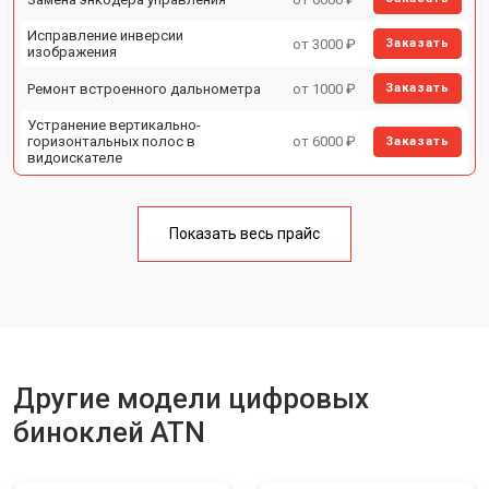
Исправление инверсии
от 3000 ₽
Заказать
изображения
Ремонт встроенного дальнометра
от 1000 ₽
Заказать
Устранение вертикально-
горизонтальных полос в
от 6000 ₽
Заказать
видоискателе
Чистка бинокля
от 1000 ₽
Заказать
Показать весь прайс
Юстировка бинокля
от 2000 ₽
Заказать
Замена объективов с улучшением
от 1500 ₽
Заказать
характеристик
Замена шим контроллера
от 1200 ₽
Заказать
Замена микросхемы усилителя
от 1400 ₽
Заказать
Другие модели цифровых
Замена матрицы
от 1500 ₽
Заказать
биноклей ATN
Замена модуля Wi-Fi
от 900 ₽
Заказать