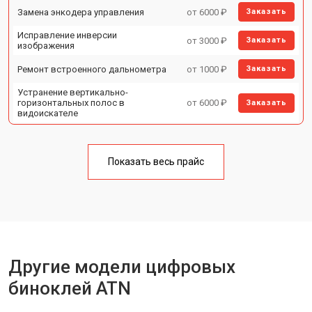
Замена энкодера управления
от 6000 ₽
Заказать
Исправление инверсии
от 3000 ₽
Заказать
изображения
Ремонт встроенного дальнометра
от 1000 ₽
Заказать
Устранение вертикально-
горизонтальных полос в
от 6000 ₽
Заказать
видоискателе
Чистка бинокля
от 1000 ₽
Заказать
Замена объективов с улучшением
Показать весь прайс
от 1500 ₽
Заказать
характеристик
Замена шим контроллера
от 1200 ₽
Заказать
Замена микросхемы усилителя
от 1400 ₽
Заказать
Замена матрицы
от 1500 ₽
Заказать
Другие модели цифровых
Ремонт цепи питания
от 1500 ₽
Заказать
биноклей ATN
Замена модуля Wi-Fi
от 900 ₽
Заказать