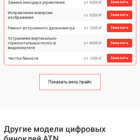
Замена энкодера управления
от 6000 ₽
Заказать
Исправление инверсии
от 3000 ₽
Заказать
изображения
Ремонт встроенного дальнометра
от 1000 ₽
Заказать
Устранение вертикально-
горизонтальных полос в
от 6000 ₽
Заказать
видоискателе
Чистка бинокля
от 1000 ₽
Заказать
Юстировка бинокля
от 2000 ₽
Заказать
Замена объективов с улучшением
Показать весь прайс
от 1500 ₽
Заказать
характеристик
Замена шим контроллера
от 1200 ₽
Заказать
Замена микросхемы усилителя
от 1400 ₽
Заказать
Замена матрицы
от 1500 ₽
Заказать
Другие модели цифровых
Ремонт цепи питания
от 1500 ₽
Заказать
биноклей ATN