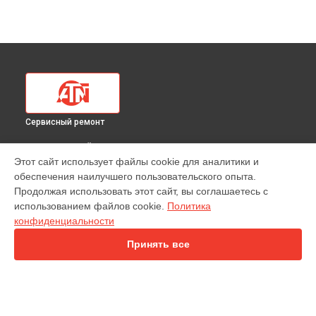
Сервисный ремонт
ВЫБЕРИ СВОЙ ГОРОД
Этот сайт использует файлы cookie для аналитики и
Замена линз тепловизионного прицела 160 48x ATN в
обеспечения наилучшего пользовательского опыта.
Краснодаре
Продолжая использовать этот сайт, вы соглашаетесь с
Замена линз тепловизионного прицела 160 48x ATN в
использованием файлов cookie.
Политика
Ростове-на-Дону
конфиденциальности
Замена линз тепловизионного прицела 160 48x ATN в
Нижнем Новгороде
Принять все
Замена линз тепловизионного прицела 160 48x ATN в
Новосибирске
Замена линз тепловизионного прицела 160 48x ATN в
Челябинске
Замена линз тепловизионного прицела 160 48x ATN в