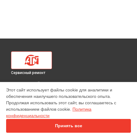
Сервисный ремонт
ВЫБЕРИ СВОЙ ГОРОД
Этот сайт использует файлы cookie для аналитики и
Ремонт или замена крепежных элементов
обеспечения наилучшего пользовательского опыта.
тепловизионного прицела 640 440X ATN в
Краснодаре
Продолжая использовать этот сайт, вы соглашаетесь с
Ремонт или замена крепежных элементов
использованием файлов cookie.
Политика
тепловизионного прицела 640 440X ATN в
Ростове-на-Дону
конфиденциальности
Ремонт или замена крепежных элементов
тепловизионного прицела 640 440X ATN в
Нижнем
Принять все
Новгороде
Ремонт или замена крепежных элементов