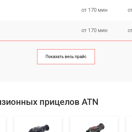
от 170 мин
о
от 170 мин
о
от 70 мин
о
Показать весь прайс
от 90 мин
о
от 100 мин
о
изионных прицелов ATN
от 60 мин
о