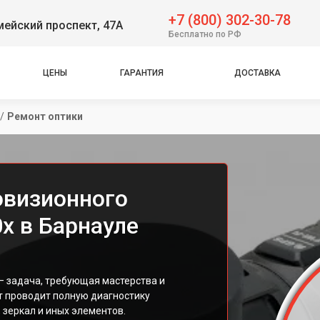
+7 (800) 302-30-78
ейский проспект, 47А
Бесплатно по РФ
ЦЕНЫ
ГАРАНТИЯ
ДОСТАВКА
/
Ремонт оптики
овизионного
x в Барнауле
— задача, требующая мастерства и
т проводит полную диагностику
 зеркал и иных элементов.