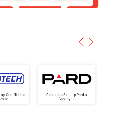
нтр ConoTech в
Сервисный центр Pard в
Сервисный ц
науле
Барнауле
Бар