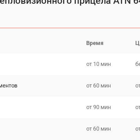
тепловизионного прицела ATN 6
Время
Ц
от 10 мин
б
ментов
от 60 мин
о
от 90 мин
о
от 60 мин
о