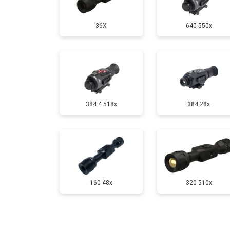
36X
640 550x
384 4.518x
384 28x
160 48x
320 510x