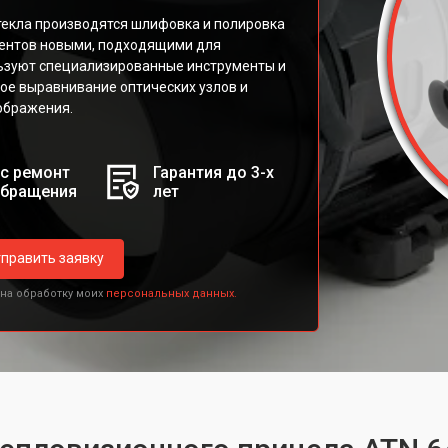
екла производятся шлифовка и полировка
ентов новыми, подходящими для
льзуют специализированные инструменты и
ое выравнивание оптических узлов и
ображения.
с ремонт
Гарантия до 3-х
обращения
лет
править заявку
 на обработку моих
персональных данных.