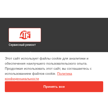
Сервисный ремонт
ВЫБЕРИ СВОЙ ГОРОД
Этот сайт использует файлы cookie для аналитики и
Замена электронных компонентов тепловизионного
обеспечения наилучшего пользовательского опыта.
прицела 384 1.255x ATN в
Краснодаре
Продолжая использовать этот сайт, вы соглашаетесь с
Замена электронных компонентов тепловизионного
использованием файлов cookie.
Политика
прицела 384 1.255x ATN в
Ростове-на-Дону
конфиденциальности
Замена электронных компонентов тепловизионного
прицела 384 1.255x ATN в
Нижнем Новгороде
Принять все
Замена электронных компонентов тепловизионного
прицела 384 1.255x ATN в
Новосибирске
Замена электронных компонентов тепловизионного
прицела 384 1.255x ATN в
Челябинске