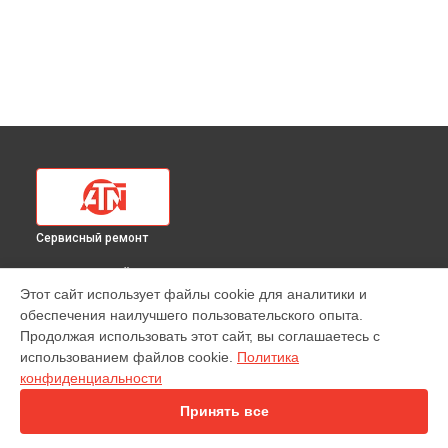
Сервисный ремонт
ВЫБЕРИ СВОЙ ГОРОД
Этот сайт использует файлы cookie для аналитики и
Ремонт или замена крепежных элементов
обеспечения наилучшего пользовательского опыта.
тепловизионного прицела 384 4.518x ATN в
Краснодаре
Продолжая использовать этот сайт, вы соглашаетесь с
Ремонт или замена крепежных элементов
использованием файлов cookie.
Политика
тепловизионного прицела 384 4.518x ATN в
Ростове-на-
конфиденциальности
Дону
Ремонт или замена крепежных элементов
Принять все
тепловизионного прицела 384 4.518x ATN в
Нижнем
Новгороде