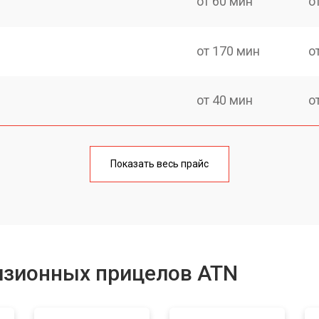
от 60 мин
о
от 170 мин
о
от 40 мин
о
от 170 мин
о
Показать весь прайс
от 90 мин
о
от 100 мин
о
изионных прицелов ATN
от 60 мин
о