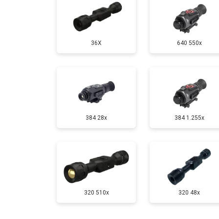
36X
640 550x
384 28x
384 1.255х
320 510x
320 48x