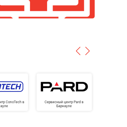
нтр ConoTech в
Сервисный центр Pard в
Сервисный ц
науле
Барнауле
Бар