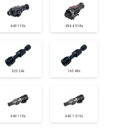
640 110x
384 4.518x
320 24x
160 48x
640 110x
640 1.515x