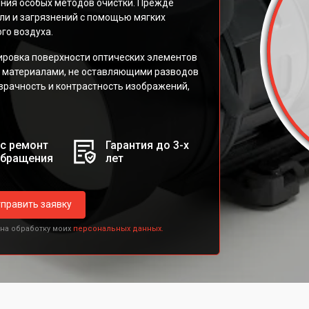
ния особых методов очистки. Прежде
ли и загрязнений с помощью мягких
го воздуха.
ировка поверхности оптических элементов
 материалами, не оставляющими разводов
зрачность и контрастность изображений,
с ремонт
Гарантия до 3-х
обращения
лет
править заявку
 на обработку моих
персональных данных.