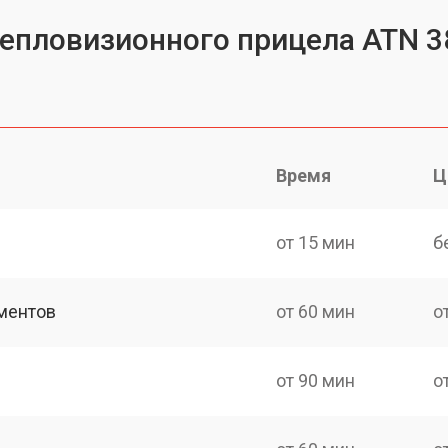
тепловизионного прицела ATN 3
Время
Ц
от 15 мин
б
ментов
от 60 мин
о
от 90 мин
о