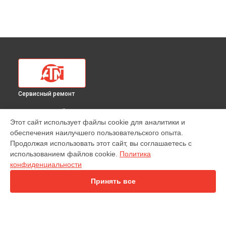
Сервисный ремонт
ВЫБЕРИ СВОЙ ГОРОД
Этот сайт использует файлы cookie для аналитики и
Замена электронных компонентов тепловизионного
обеспечения наилучшего пользовательского опыта.
прицела Mars 4 384 4 ATN в
Краснодаре
Продолжая использовать этот сайт, вы соглашаетесь с
Замена электронных компонентов тепловизионного
использованием файлов cookie.
Политика
прицела Mars 4 384 4 ATN в
Ростове-на-Дону
конфиденциальности
Замена электронных компонентов тепловизионного
прицела Mars 4 384 4 ATN в
Нижнем Новгороде
Принять все
Замена электронных компонентов тепловизионного
прицела Mars 4 384 4 ATN в
Новосибирске
Замена электронных компонентов тепловизионного
прицела Mars 4 384 4 ATN в
Челябинске