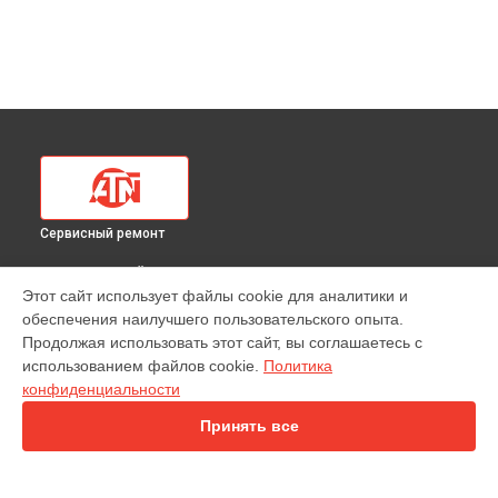
Сервисный ремонт
ВЫБЕРИ СВОЙ ГОРОД
Этот сайт использует файлы cookie для аналитики и
Замена разъемов тепловизионного прицела Mars 4 640 2
обеспечения наилучшего пользовательского опыта.
ATN в
Краснодаре
Продолжая использовать этот сайт, вы соглашаетесь с
Замена разъемов тепловизионного прицела Mars 4 640 2
использованием файлов cookie.
Политика
ATN в
Ростове-на-Дону
конфиденциальности
Замена разъемов тепловизионного прицела Mars 4 640 2
ATN в
Нижнем Новгороде
Принять все
Замена разъемов тепловизионного прицела Mars 4 640 2
ATN в
Новосибирске
Замена разъемов тепловизионного прицела Mars 4 640 2