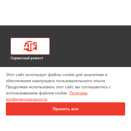
Сервисный ремонт
ВЫБЕРИ СВОЙ ГОРОД
Этот сайт использует файлы cookie для аналитики и
Ремонт тепловизионного прицела Mars 4 640 4-40х ATN в
обеспечения наилучшего пользовательского опыта.
Краснодаре
Продолжая использовать этот сайт, вы соглашаетесь с
Ремонт тепловизионного прицела Mars 4 640 4-40х ATN в
использованием файлов cookie.
Политика
Ростове-на-Дону
конфиденциальности
Ремонт тепловизионного прицела Mars 4 640 4-40х ATN в
Нижнем Новгороде
Принять все
Ремонт тепловизионного прицела Mars 4 640 4-40х ATN в
Новосибирске
Ремонт тепловизионного прицела Mars 4 640 4-40х ATN в
Челябинске