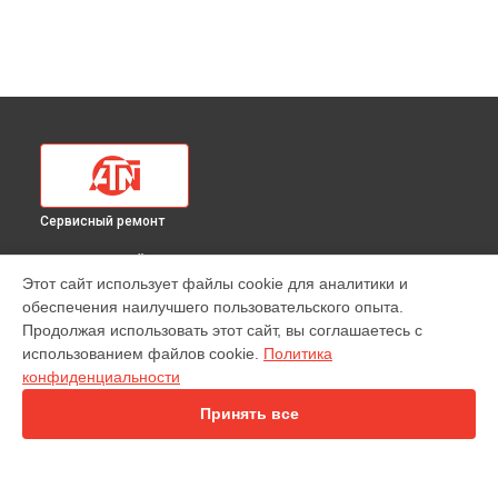
Сервисный ремонт
ВЫБЕРИ СВОЙ ГОРОД
Этот сайт использует файлы cookie для аналитики и
Ремонт тепловизионного прицела Mars LT 320 3-6x25 ATN в
обеспечения наилучшего пользовательского опыта.
Краснодаре
Продолжая использовать этот сайт, вы соглашаетесь с
Ремонт тепловизионного прицела Mars LT 320 3-6x25 ATN в
использованием файлов cookie.
Политика
Ростове-на-Дону
конфиденциальности
Ремонт тепловизионного прицела Mars LT 320 3-6x25 ATN в
Нижнем Новгороде
Принять все
Ремонт тепловизионного прицела Mars LT 320 3-6x25 ATN в
Новосибирске
Ремонт тепловизионного прицела Mars LT 320 3-6x25 ATN в
Челябинске